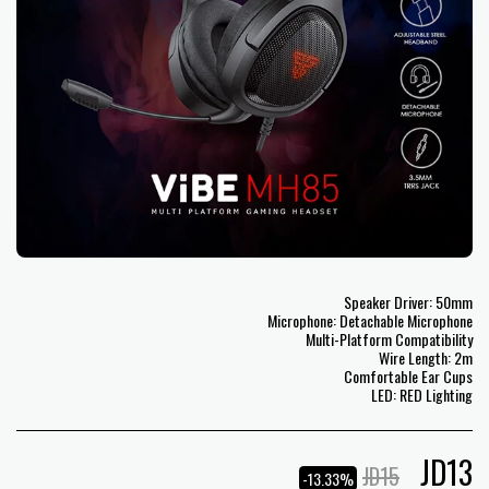
LED: RED Lighting
JD
13
JD
15
-13.33%